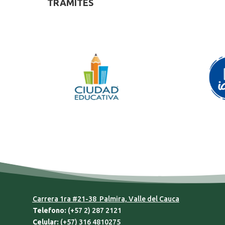
TRÁMITES
Carrera 1ra #21-38 Palmira, Valle del Cauca
Telefono:
(+57 2) 287 2121
Celular:
(+57) 316 4810275