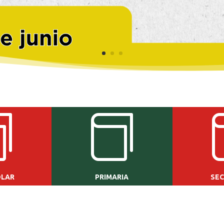


OLAR
PRIMARIA
SEC