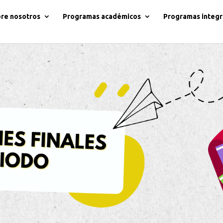
re nosotros
Programas académicos
Programas integr