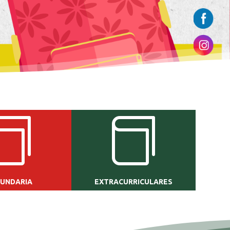


UNDARIA
EXTRACURRICULARES