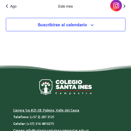
evento,
evento,
evento,
evento,
evento,
eventos,
eventos
Ago
Este mes
Oct
Suscribirse al calendario
Carrera 1ra #21-38 Palmira, Valle del Cauca
Telefono:
(+57 2) 287 2121
Celular:
(+57) 316 4810275
Correo:
info@colegiosantainescampestre.edu.co