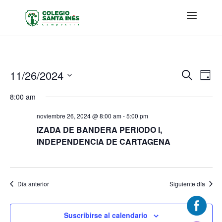
Navega
Nav
11/26/2024
Buscar
Día
de
de
Seleccionar
vis
8:00 am
búsque
fecha.
de
y
Eve
noviembre 26, 2024 @ 8:00 am
-
5:00 pm
vistas
IZADA DE BANDERA PERIODO I,
de
INDEPENDENCIA DE CARTAGENA
Evento
Día anterior
Siguiente día
Suscribirse al calendario