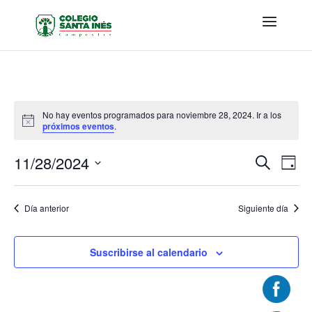
No hay eventos programados para noviembre 28, 2024. Ir a los
Aviso
próximos eventos
.
Navega
Nav
11/28/2024
Buscar
Día
de
de
Seleccionar
vis
búsque
fecha.
de
Día anterior
Siguiente día
y
Eve
vistas
de
Suscribirse al calendario
Evento