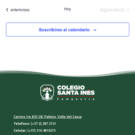
Eventos
Hoy
siguiente(s)
Eventos
anterior(es)
Suscribirse al calendario
Carrera 1ra #21-38 Palmira, Valle del Cauca
Telefono:
(+57 2) 287 2121
Celular:
(+57) 316 4810275