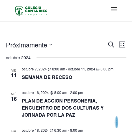
Navega
Nav
Próximamente
Buscar
Lista
de
de
Seleccionar
vis
octubre 2024
búsque
fecha.
de
y
Eve
octubre 7, 2024 @ 8:00 am
-
octubre 11, 2024 @ 5:00 pm
VIE
vistas
11
SEMANA DE RECESO
de
Evento
octubre 16, 2024 @ 8:00 am
-
2:00 pm
MIÉ
16
PLAN DE ACCION PERSONERIA,
ENCUENTRO DE DOS CULTURAS Y
JORNADA POR LA PAZ
octubre 18, 2024 @ 6:30 am
-
8:00 am
VIE