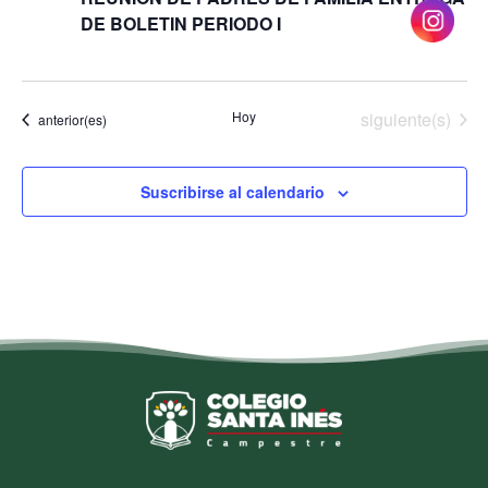
DE BOLETIN PERIODO I
Eventos
Hoy
siguiente(s)
Eventos
anterior(es)
Suscribirse al calendario