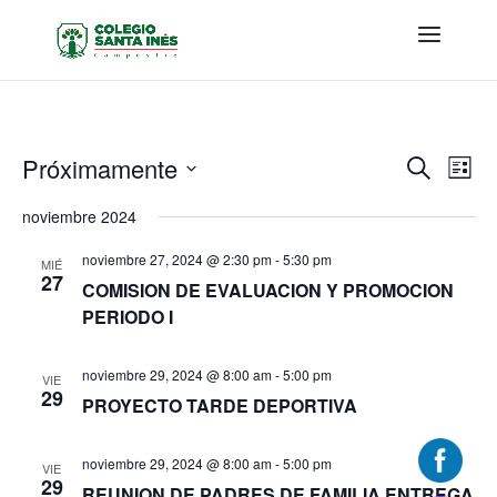
Navega
Nav
Próximamente
Buscar
Lista
de
de
Seleccionar
vis
noviembre 2024
búsque
fecha.
de
y
Eve
noviembre 27, 2024 @ 2:30 pm
-
5:30 pm
MIÉ
vistas
27
COMISION DE EVALUACION Y PROMOCION
de
PERIODO I
Evento
noviembre 29, 2024 @ 8:00 am
-
5:00 pm
VIE
29
PROYECTO TARDE DEPORTIVA
noviembre 29, 2024 @ 8:00 am
-
5:00 pm
VIE
29
REUNION DE PADRES DE FAMILIA ENTREGA